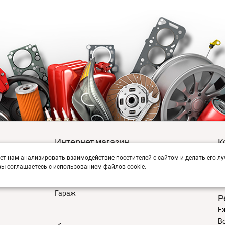
Интернет магазин
К
г
ет нам анализировать взаимодействие посетителей с сайтом и делать его лу
Заказы
+7
ы соглашаетесь с использованием файлов cookie.
Корзина
ma
мация
Баланс
Гараж
Р
Еж
В