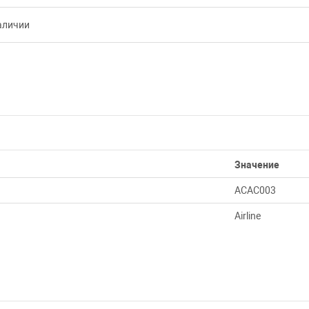
аличии
Значение
ACAC003
Airline