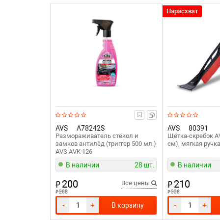
Нарасхват
AVS
A78242S
AVS
80391
Размораживатель стёкол и
Щётка-скребок A
замков антилёд (триггер 500 мл.)
cм), мягкая ручка
AVS AVK-126
В наличии
28 шт.
В наличии
200
210
₽
₽
Все цены
₽
₽
288
336
-
+
В корзину
-
+