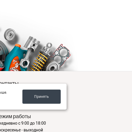
онтакты
. Москва ул. ТОЛЬКО ОПТ
чше.
Принять
(999) 378-86-46, +7(996) 631-44-10
il@autopolka.ru
ежим работы
едневно с 9:00 до 18:00
оскресенье - выходной