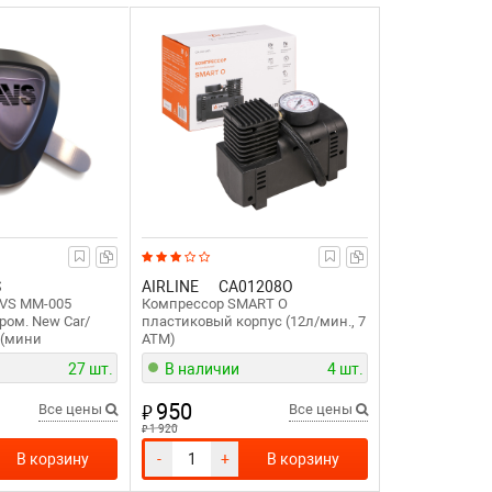
S
AIRLINE
CA01208O
AVS MM-005
Компрессор SMART O
аром. New Car/
пластиковый корпус (12л/мин., 7
 (мини
АТМ)
27 шт.
В наличии
4 шт.
950
₽
Все цены
Все цены
₽
1 920
В корзину
-
+
В корзину