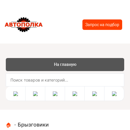
Запрос на подбор
На главную
-
Брызговики
🏠