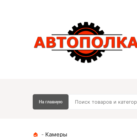
На главную
-
Камеры
🏠