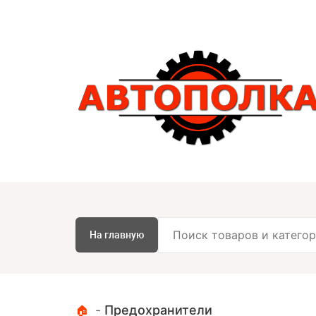
На главную
-
Предохранители
🏠