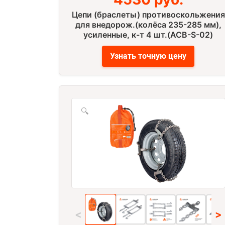
Цепи (браслеты) противоскольжения
для внедорож.(колёса 235-285 мм),
усиленные, к-т 4 шт.(ACB-S-02)
Узнать точную цену
🔍
<
>