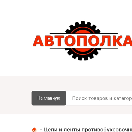
На главную
-
Цепи и ленты противобуксовоч
🏠