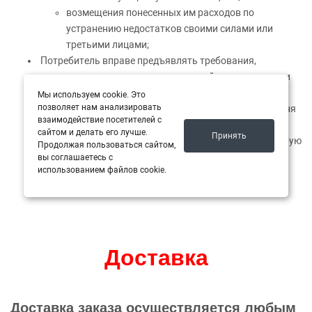
возмещения понесенных им расходов по
устранению недостатков своими силами или
третьими лицами;
Потребитель вправе предъявлять требования,
связанные с недостатками оказанной услуги, если они
обнаружены в течение гарантийного срока, а при его
Мы используем cookie. Это
позволяет нам анализировать
отсутствии в разумный срок, в пределах двух лет со дня
взаимодействие посетителей с
принятия оказанной услуги;
сайтом и делать его лучше.
Принять
Исполнитель отвечает за недостатки услуги, на которую
Продолжая пользоваться сайтом,
не установлен гарантийный срок, если потребитель
вы соглашаетесь с
использованием файлов cookie.
докажет, что они возникли до ее принятия им или по
причинам, возникшим до этого момента;
Доставка
Доставка заказа осуществляется любым