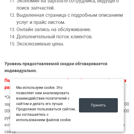
Экономия на зарплате сотрудника, ведущего
поиск запчастей.
Выделенная страница с подробным описанием
услуг и прайс листом.
Онлайн запись на обслуживание.
Дополнительный поток клиентов.
Эксклюзивные цены.
Уровень предоставляемой скидки обговаривается
индивидуально.
По вопросам сотрудничества обращайтесь по телефонам из
раздела КОНТАКТЫ.
Мы используем cookie. Это
позволяет нам анализировать
*Оптовым клиентом считается пользователь
взаимодействие посетителей с
сайтом и делать его лучше.
зарегистрированный как юр.лицо и с оборотом закупок от 100
Принять
Продолжая пользоваться сайтом,
000 руб. в месяц. Для оптовых клиентов с оборотом от 500 000
вы соглашаетесь с
руб. в месяц доступны дополнительные оптовые прайсы,
использованием файлов cookie.
которые не видны обычному пользователю при проценке на
сайте.